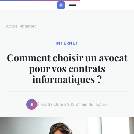
Accueil
›
Internet
INTERNET
Comment choisir un avocat
pour vos contrats
informatiques ?
Éléna
6 octobre 2025
7 min de lecture
É