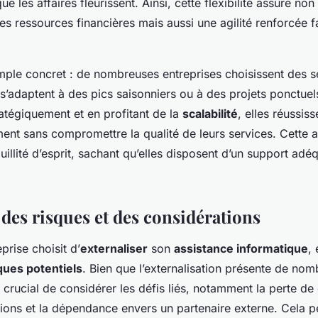
e les affaires fleurissent. Ainsi, cette flexibilité assure no
s ressources financières mais aussi une agilité renforcée f
ple concret : de nombreuses entreprises choisissent des s
 s’adaptent à des pics saisonniers ou à des projets ponctue
ratégiquement et en profitant de la
scalabilité
, elles réussis
ment sans compromettre la qualité de leurs services. Cette 
illité d’esprit, sachant qu’elles disposent d’un support adé
 des risques et des considérations
prise choisit d’
externaliser
son
assistance informatique
, 
ques potentiels
. Bien que l’externalisation présente de no
t crucial de considérer les défis liés, notamment la perte de
tions et la dépendance envers un partenaire externe. Cela 