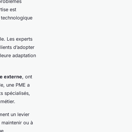
problèmes
tise est
e technologique
le. Les experts
lients d’adopter
lleure adaptation
se externe
, ont
ple, une PME a
ts spécialisés,
métier.
ment un levier
à maintenir ou à
ue.