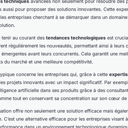
s techniques
avancées non seulement pour résoudre des 
 aussi pour proposer des solutions innovantes. Cette exper
r les entreprises cherchant à se démarquer dans un domain
lution.
e tenir au courant des
tendances technologiques
est crucia
vent régulièrement les nouveautés, permettant ainsi à leurs c
 émergentes avant leurs concurrents. Cela garantit une mei
 du marché et une meilleure compétitivité.
typique concerne les entreprises qui, grâce à cette
experti
des projets innovants avec un impact significatif. Par exem
elligence artificielle dans ses produits grâce à des consultan
amme tout en conservant sa concentration sur son cœur de 
lisation offre non seulement une solution efficace mais égale
n. C’est une alternative efficace pour les entreprises visant 
performance dans un environnement technologique dynamiq