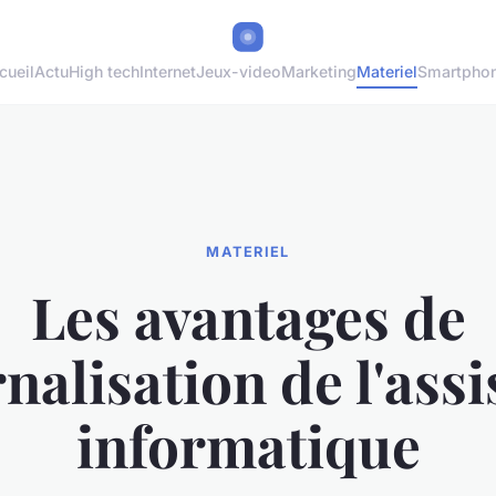
cueil
Actu
High tech
Internet
Jeux-video
Marketing
Materiel
Smartpho
MATERIEL
Les avantages de
rnalisation de l'ass
informatique