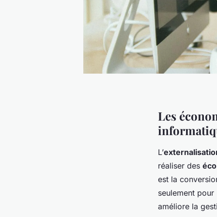
Les économi
informati
L’
externalisatio
réaliser des
éco
est la conversi
seulement pour l
améliore la gest