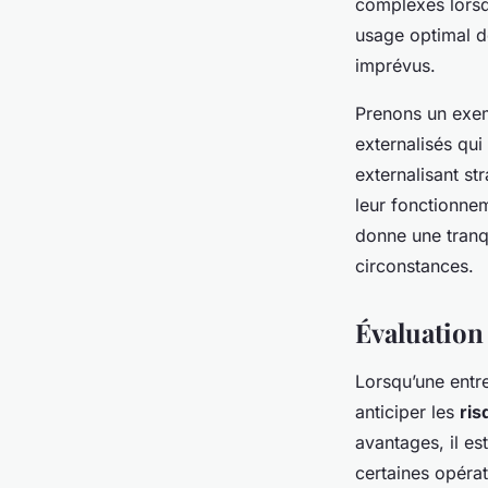
complexes lorsqu
usage optimal de
imprévus.
Prenons un exem
externalisés qui
externalisant st
leur fonctionne
donne une tranqu
circonstances.
Évaluation
Lorsqu’une entre
anticiper les
ris
avantages, il es
certaines opéra