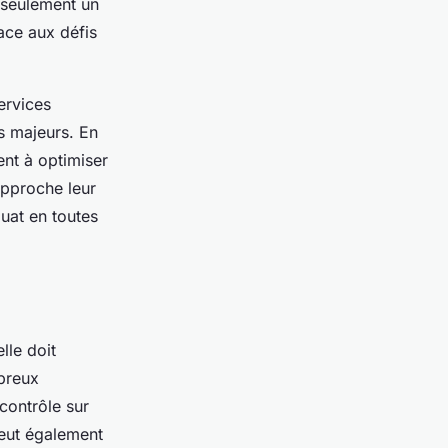
n seulement un
ace aux défis
ervices
ls majeurs. En
sent à optimiser
approche leur
quat en toutes
elle doit
mbreux
 contrôle sur
peut également