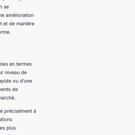
n se
ne amélioration
t et de manière
erme.
bles en termes
ur niveau de
rapide ou d’une
ents de
marché.
té précisément à
utions
es plus