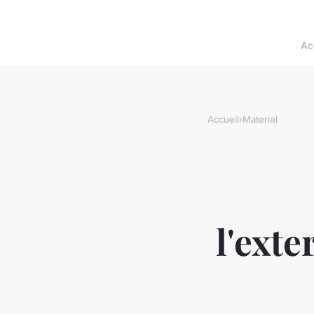
Ac
Accueil
›
Materiel
l'exte