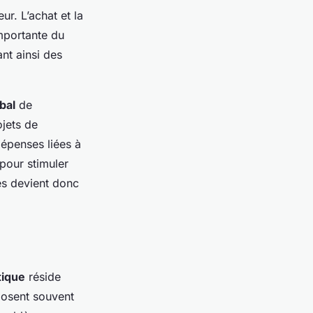
r. L’achat et la
mportante du
ant ainsi des
bal
de
ojets de
dépenses liées à
 pour stimuler
ies devient donc
tique
réside
posent souvent