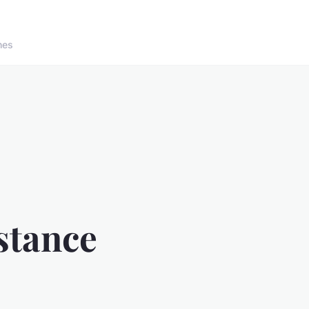
nes
istance