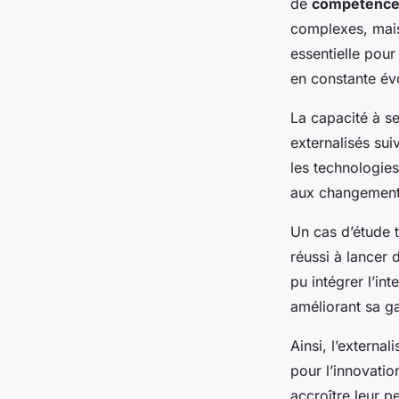
de
compétence
complexes, mais
essentielle pou
en constante évo
La capacité à s
externalisés sui
les technologies
aux changements
Un cas d’étude 
réussi à lancer 
pu intégrer l’int
améliorant sa g
Ainsi, l’externa
pour l’innovatio
accroître leur 