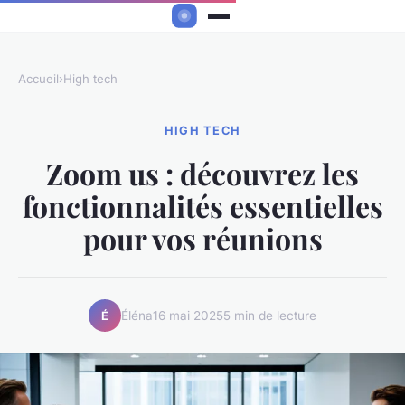
Accueil
›
High tech
HIGH TECH
Zoom us : découvrez les
fonctionnalités essentielles
pour vos réunions
Éléna
16 mai 2025
5 min de lecture
É